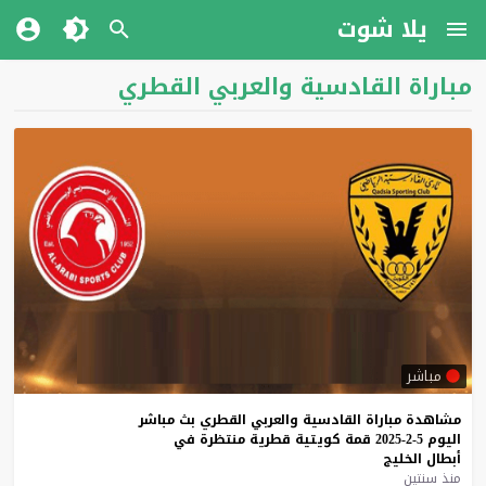
يلا شوت
مباراة القادسية والعربي القطري
مباشر
مشاهدة
مباراة
القادسية
والعربي
القطري
بث
مباشر
اليوم
5-2-2025
قمة
كويتية
قطرية
منتظرة
في
أبطال
الخليج
منذ سنتين