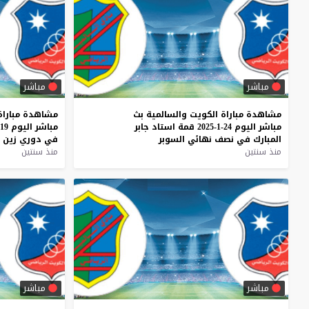
مباشر
مباشر
مشاهدة
مباراة
الكويت
والسالمية
بث
مشاهدة
مباراة
مباشر
اليوم
24-1-2025
قمة
استاد
جابر
مباشر
اليوم
19-10-2024
المبارك
في
نصف
نهائي
السوبر
في
دوري
زين
منذ سنتين
منذ سنتين
مباشر
مباشر