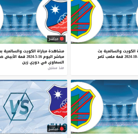
مباشر
الكويت
والسالمية
بث
مشاهدة
مباراة
الكويت
والسالمية
بث
قمة
ملعب
ثامر
مباشر
اليوم
16-5-2024
قمة
الأبيض
ضد
السماوي
في
دوري
زين
منذ سنتين
مباشر