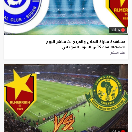
مباشر
مشاهدة
مباراة
الهلال
والمريخ
بث
مباشر
اليوم
30-6-2024
قمة
كأس
السوبر
السوداني
منذ سنتين
مباشر