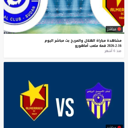
مباشر
مشاهدة
مباراة
الهلال
والمريخ
بث
مباشر
اليوم
16-2-2026
قمة
ملعب
أماهورو
منذ 6 أشهر
مباشر