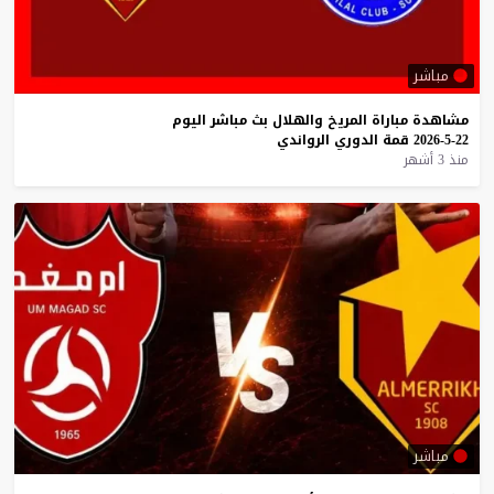
مباشر
مشاهدة
مباراة
المريخ
والهلال
بث
مباشر
اليوم
22-5-2026
قمة
الدوري
الرواندي
منذ 3 أشهر
مباشر