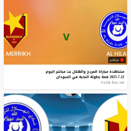
مباشر
مشاهدة
مباراة
المريخ
والهلال
بث
مباشر
اليوم
22-7-2025
قمة
بطولة
النخبة
في
السودان
منذ سنة واحدة