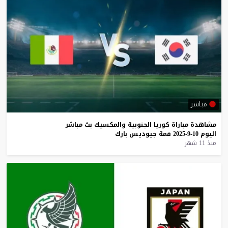
مباشر
مشاهدة
مباراة
كوريا
الجنوبية
والمكسيك
بث
مباشر
اليوم
10-9-2025
قمة
جيوديس
بارك
منذ 11 شهر