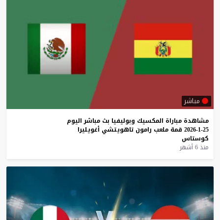
مباشر
مشاهدة
مباراة
المكسيك
وبوليفيا
بث
مباشر
اليوم
25-1-2026
قمة
ملعب
رامون
تاهويتشي
أغويليرا
كوستاس
منذ 6 أشهر