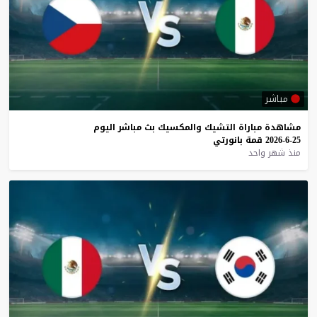
مباشر
مشاهدة
مباراة
التشيك
والمكسيك
بث
مباشر
اليوم
25-6-2026
قمة
بانورتي
منذ شهر واحد