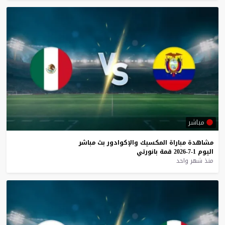
مباشر
مشاهدة
مباراة
المكسيك
والإكوادور
بث
مباشر
اليوم
1-7-2026
قمة
بانورتي
منذ شهر واحد