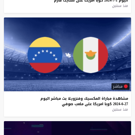
اليوم
1-7-2024
كوبا
امريكا
على
ستايت
فارم
منذ سنتين
مباشر
مشاهدة
مباراة
المكسيك
وفنزويلا
بث
مباشر
اليوم
27-6-2024
كوبا
امريكا
على
ملعب
صوفي
منذ سنتين