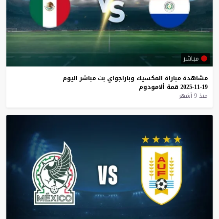
مباشر
مشاهدة
مباراة
المكسيك
وباراجواي
بث
مباشر
اليوم
19-11-2025
قمة
ألامودوم
منذ 9 أشهر