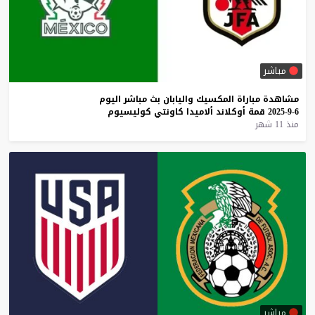
مباشر
مشاهدة
مباراة
المكسيك
واليابان
بث
مباشر
اليوم
6-9-2025
قمة
أوكلاند
ألاميدا
كاونتي
كوليسيوم
منذ 11 شهر
مباشر