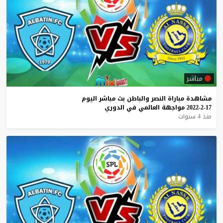
مباشر
مشاهدة
مباراة
النصر
والباطن
بث
مباشر
اليوم
17-2-2022
مواجهة
العالمي
في
الدوري
منذ 4 سنوات