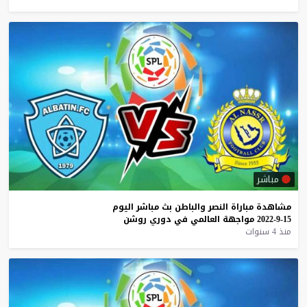
مباشر
مشاهدة
مباراة
النصر
والباطن
بث
مباشر
اليوم
15-9-2022
مواجهة
العالمي
في
دوري
روشن
منذ 4 سنوات