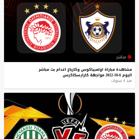
مباشر
مشاهدة
مباراة
اولمبياكوس
وكارباغ
اغدام
بث
مباشر
اليوم
6-10-2022
مواجهة
كارايسكاكيس
منذ 4 سنوات