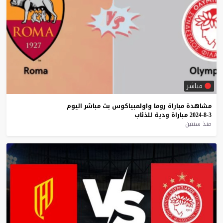
مباشر
مشاهدة
مباراة
روما
واولمبياكوس
بث
مباشر
اليوم
3-8-2024
مباراة
ودية
للذئاب
منذ سنتين