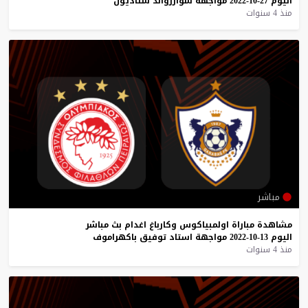
اليوم
27-10-2022
مواجهة
شوارزوالد
ستاديون
منذ 4 سنوات
مباشر
مشاهدة
مباراة
اولمبياكوس
وكارباغ
اغدام
بث
مباشر
اليوم
13-10-2022
مواجهة
استاد
توفيق
باكهراموف
منذ 4 سنوات