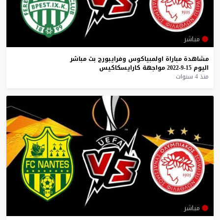
مباشر
مشاهدة
مباراة
اولمبياكوس
وفرايبورج
بث
مباشر
اليوم
15-9-2022
مواجهة
كارايسكاكيس
منذ 4 سنوات
مباشر