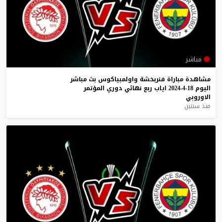
مباشر
مشاهدة
مباراة
فنربخشة
واولمبياكوس
بث
مباشر
اليوم
18-4-2024
اياب
ربع
نهائي
دوري
المؤتمر
الاوروبي
منذ سنتين