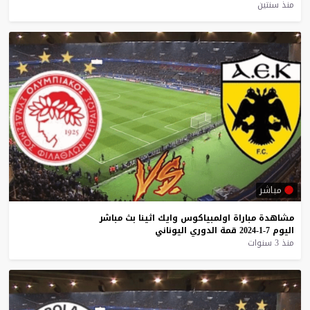
منذ سنتين
مباشر
مشاهدة
مباراة
اولمبياكوس
وايك
اثينا
بث
مباشر
اليوم
7-1-2024
قمة
الدوري
اليوناني
منذ 3 سنوات