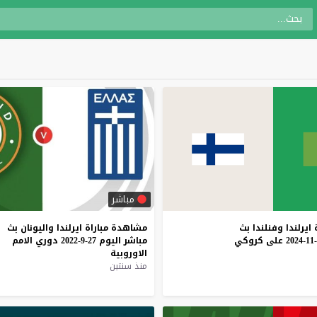
مباشر
ايرلندا
وفنلندا
بث
مشاهدة
مباراة
ايرلندا
واليونان
بث
على
كروكي
مباشر
اليوم
27-9-2022
دوري
الامم
الاوروبية
منذ سنتين