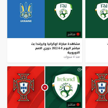
مباشر
مشاهدة
مباراة
اوكرانيا
وايرلندا
بث
مباشر
اليوم
8-6-2022
دوري
الامم
الاوروبية
منذ 4 سنوات
مباشر