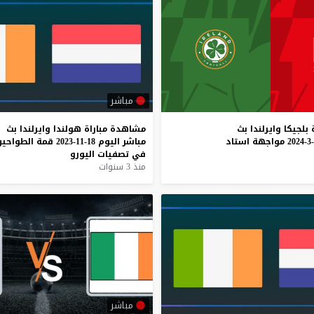
مباشر
بلجيكا
وايرلندا
بث
مشاهدة
مباراة
هولندا
وايرلندا
بث
مواجهة
استاد
مباشر
اليوم
18-11-2023
قمة
الطواحين
في
تصفيات
اليورو
منذ 3 سنوات
مباشر