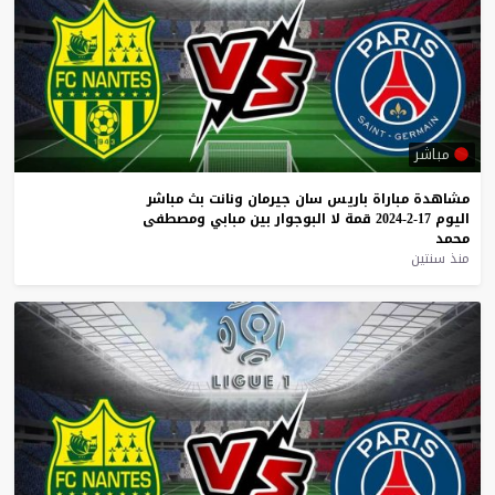
مباشر
مشاهدة
مباراة
باريس
سان
جيرمان
ونانت
بث
مباشر
اليوم
17-2-2024
قمة
لا
البوجوار
بين
مبابي
ومصطفى
محمد
منذ سنتين