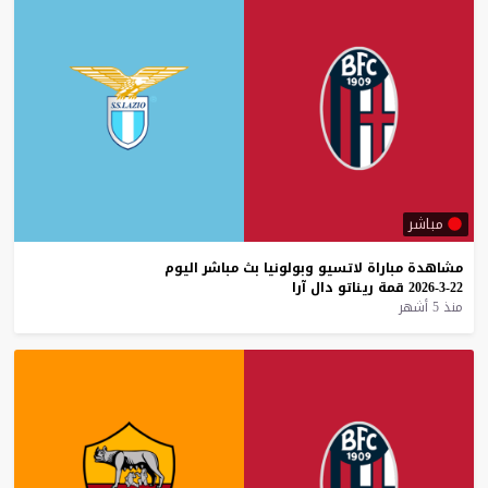
مباشر
مشاهدة
مباراة
لاتسيو
وبولونيا
بث
مباشر
اليوم
22-3-2026
قمة
ريناتو
دال
آرا
منذ 5 أشهر