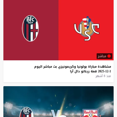
مباشر
مشاهدة
مباراة
بولونيا
وكريمونيزي
بث
مباشر
اليوم
1-12-2025
قمة
ريناتو
دال
آرا
منذ 8 أشهر