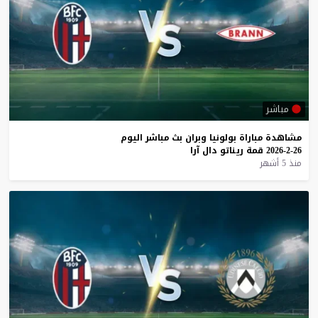
مباشر
مشاهدة
مباراة
بولونيا
وبران
بث
مباشر
اليوم
26-2-2026
قمة
ريناتو
دال
آرا
منذ 5 أشهر