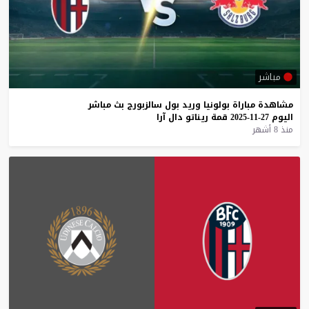
مباشر
مشاهدة
مباراة
بولونيا
وريد
بول
سالزبورج
بث
مباشر
اليوم
27-11-2025
قمة
ريناتو
دال
آرا
منذ 8 أشهر