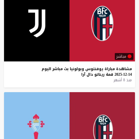
مباشر
مشاهدة
مباراة
يوفنتوس
وبولونيا
بث
مباشر
اليوم
14-12-2025
قمة
ريناتو
دال
آرا
منذ 8 أشهر