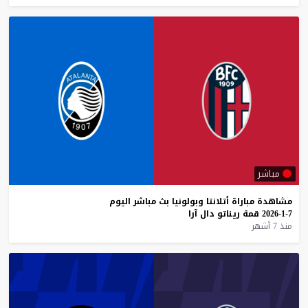
مباشر
مشاهدة
مباراة
أتلانتا
وبولونيا
بث
مباشر
اليوم
7-1-2026
قمة
ريناتو
دال
آرا
منذ 7 أشهر