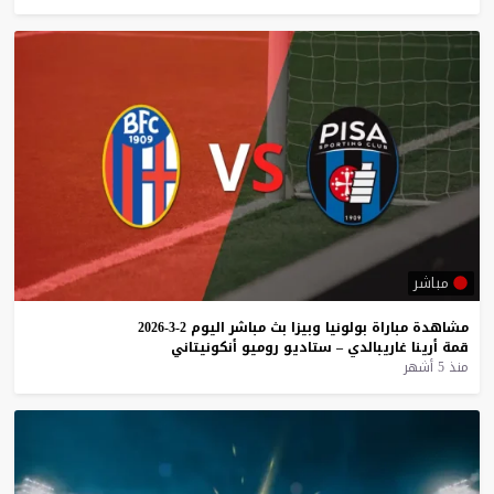
مباشر
مشاهدة
مباراة
بولونيا
وبيزا
بث
مباشر
اليوم
2-3-2026
قمة
أرينا
غاريبالدي
–
ستاديو
روميو
أنكونيتاني
منذ 5 أشهر