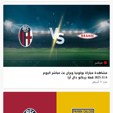
مباشر
مشاهدة
مباراة
بولونيا
وبران
بث
مباشر
اليوم
6-11-2025
قمة
ريناتو
دال
آرا
منذ 9 أشهر