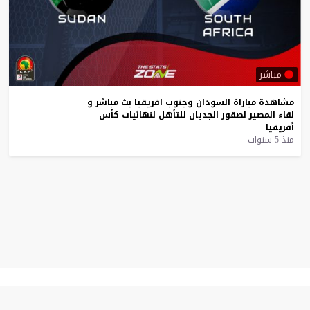
مباشر
مشاهدة
مباراة
السودان
وجنوب
افريقيا
بث
مباشر
و
لقاء
المصير
لصقور
الجديان
للتأهل
لنهائيات
كأس
أفريقيا
منذ 5 سنوات
موقع يلا شوت
© 2023 جميع الحقوق محفوظة.