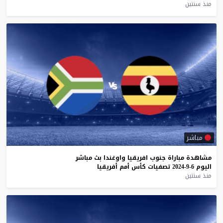
منذ سنتين
مباشر
مشاهدة
مباراة
جنوب
افريقيا
واوغندا
بث
مباشر
اليوم
6-9-2024
تصفيات
كأس
أمم
أفريقيا
منذ سنتين