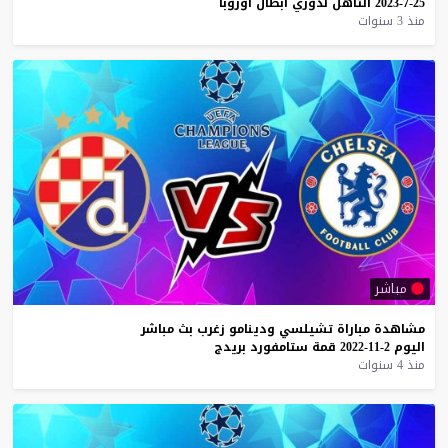
25-7-2023
التأهل
لدوري
ابطال
اوروبا
منذ 3 سنوات
مباشر
مشاهدة
مباراة
تشيلسي
ودينامو
زغرب
بث
مباشر
اليوم
2-11-2022
قمة
ستامفورد
بريدج
منذ 4 سنوات