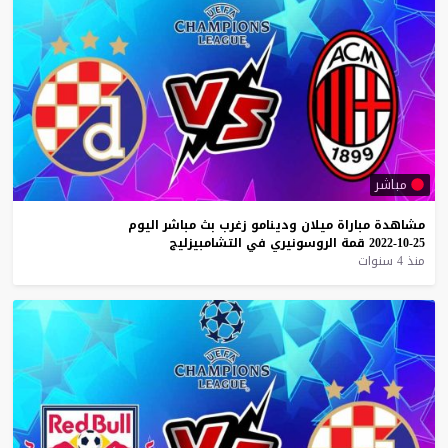
مباشر
مشاهدة
مباراة
ميلان
ودينامو
زغرب
بث
مباشر
اليوم
25-10-2022
قمة
الروسونيري
في
التشامبيزليج
منذ 4 سنوات