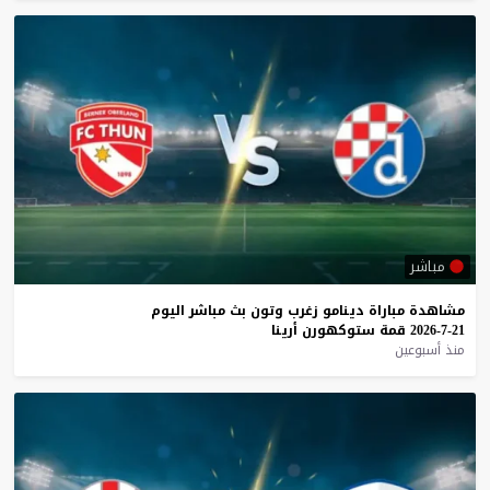
مباشر
مشاهدة
مباراة
دينامو
زغرب
وتون
بث
مباشر
اليوم
21-7-2026
قمة
ستوكهورن
أرينا
منذ أسبوعين