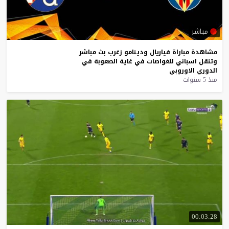
مباشر
مشاهدة
مباراة
فياريال
ودينامو
زغرب
بث
مباشر
وتنقل
اسباني
للغواصات
في
غاية
الصعوبة
في
الدوري
الاوروبي
منذ 5 سنوات
00:03:28