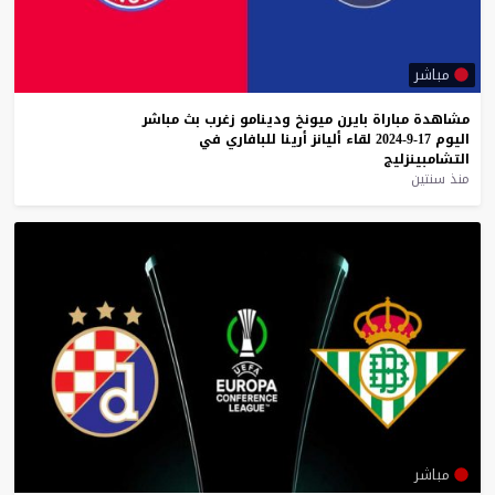
مباشر
مشاهدة
مباراة
بايرن
ميونخ
ودينامو
زغرب
بث
مباشر
اليوم
17-9-2024
لقاء
أليانز
أرينا
للبافاري
في
التشامبينزليج
منذ سنتين
مباشر