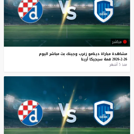
مباشر
مشاهدة
مباراة
دينامو
زغرب
وجينك
بث
مباشر
اليوم
26-2-2026
قمة
سيجيكا
أرينا
منذ 5 أشهر