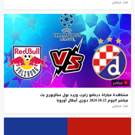
منذ سنتين
مباشر
مشاهدة
مباراة
دينامو
زغرب
وريد
بول
سالزبورج
بث
مباشر
اليوم
23-10-2024
دوري
أبطال
أوروبا
منذ سنتين