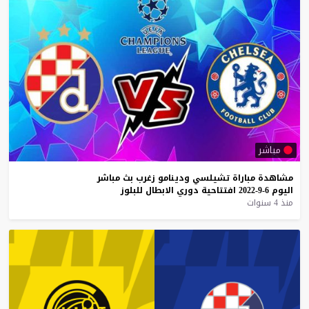
مباشر
مشاهدة
مباراة
تشيلسي
ودينامو
زغرب
بث
مباشر
اليوم
6-9-2022
افتتاحية
دوري
الابطال
للبلوز
منذ 4 سنوات