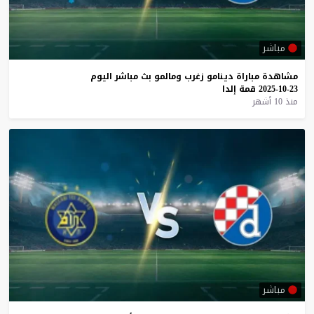
مباشر
مشاهدة
مباراة
دينامو
زغرب
ومالمو
بث
مباشر
اليوم
23-10-2025
قمة
إلدا
منذ 10 أشهر
مباشر