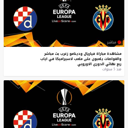
مباشر
مشاهدة
مباراة
فياريال
ودينامو
زغرب
بث
مباشر
والغواصات
يلعبون
على
ملعب
لاسيراميكا
في
اياب
ربع
نهائي
الدوري
الاوروبي
منذ 5 سنوات