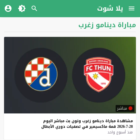
يلا شوت
مباراة دينامو زغرب
مباشر
مشاهدة
مباراة
دينامو
زغرب
وتون
بث
مباشر
اليوم
28-7-2026
قمة
ماكسيمير
في
تصفيات
دوري
الأبطال
منذ أسبوع واحد