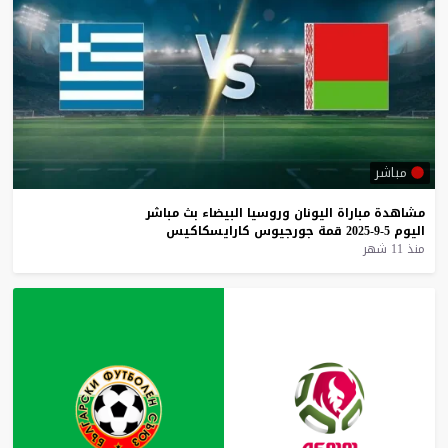
مباشر
مشاهدة
مباراة
اليونان
وروسيا
البيضاء
بث
مباشر
اليوم
5-9-2025
قمة
جورجيوس
كارايسكاكيس
منذ 11 شهر