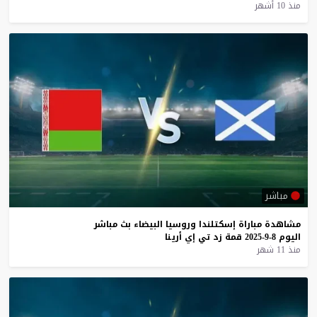
منذ 10 أشهر
مباشر
مشاهدة
مباراة
إسكتلندا
وروسيا
البيضاء
بث
مباشر
اليوم
8-9-2025
قمة
زد
تي
إي
أرينا
منذ 11 شهر