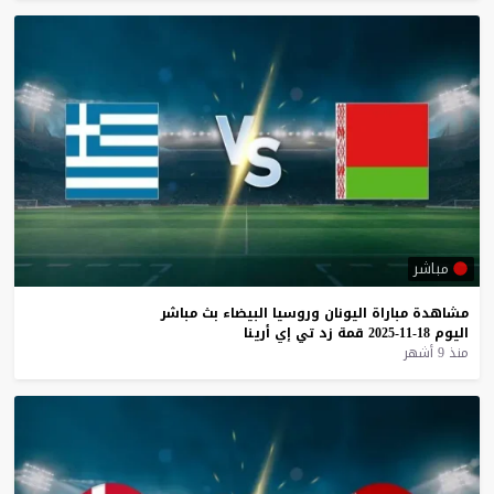
مباشر
مشاهدة
مباراة
اليونان
وروسيا
البيضاء
بث
مباشر
اليوم
18-11-2025
قمة
زد
تي
إي
أرينا
منذ 9 أشهر