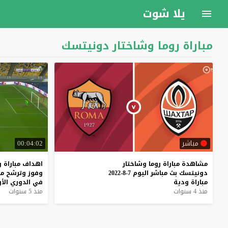
يلا شوت
مباراة روما وشاختار دونيتسك
مباشر
00:04:02
مشاهدة
مباراة
روما
وشاختار
اهداف
مباراة
ر
دونيتسك
بث
مباشر
اليوم
7-8-2022
وفوز
وترشح
مر
مباراة
ودية
في
الدوري
الأ
منذ 4 سنوات
منذ 5 سنوات