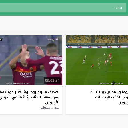
00:03:34
وما
وشاختار
دونيتسك
اهداف
مباراة
روما
وشاختار
دونيتس
يح
للذئاب
الإيطالية
وفوز
مهم
للذئاب
بثلاثية
في
الدوري
وروبي
الأوروبي
منذ 5 سنوات