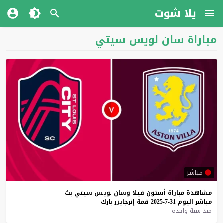
يلا شوت
مباراة سان لويس سيتي
مباشر
مشاهدة
مباراة
أستون
فيلا
وسان
لويس
سيتي
بث
مباشر
اليوم
31-7-2025
قمة
إنرجايزر
بارك
منذ سنة واحدة