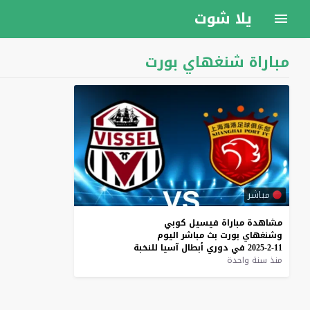
يلا شوت
مباراة شنغهاي بورت
مباشر
مشاهدة
مباراة
فيسيل
كوبي
وشنغهاي
بورت
بث
مباشر
اليوم
11-2-2025
في
دوري
أبطال
آسيا
للنخبة
منذ سنة واحدة