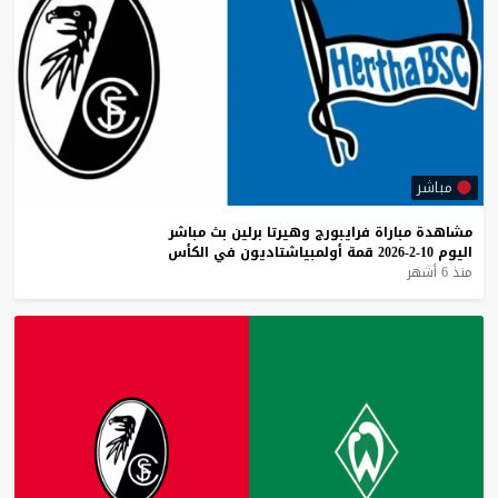
مباشر
مشاهدة
مباراة
فرايبورج
وهيرتا
برلين
بث
مباشر
اليوم
10-2-2026
قمة
أولمبياشتاديون
في
الكأس
منذ 6 أشهر