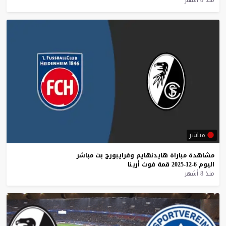
مباشر
مشاهدة
مباراة
هايدنهايم
وفرايبورج
بث
مباشر
اليوم
6-12-2025
قمة
فوث
أرينا
منذ 8 أشهر