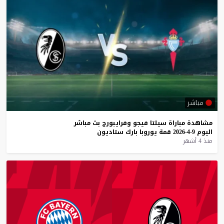
مباشر
مشاهدة
مباراة
سيلتا
فيجو
وفرايبورج
بث
مباشر
اليوم
9-4-2026
قمة
يوروبا
بارك
ستاديون
منذ 4 أشهر