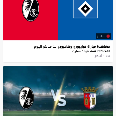
مباشر
مشاهدة
مباراة
فرايبورج
وهامبورج
بث
مباشر
اليوم
10-5-2026
قمة
فولكسبارك
منذ 3 أشهر