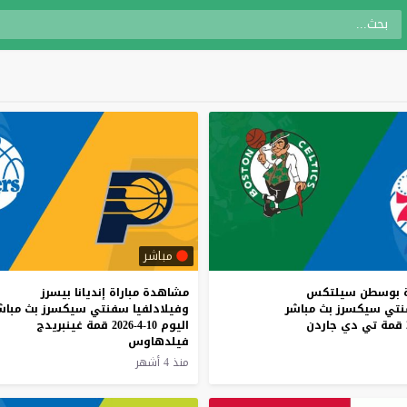
مباشر
بوسطن
سيلتكس
مشاهدة مباراة إنديانا بيسرز
تي
سيكسرز
بث
مباشر
وفيلادلفيا سفنتي سيكسرز بث مباش
قمة
تي
دي
جاردن
اليوم 10-4-2026 قمة غينبريدج
فيلدهاوس
منذ 4 أشهر