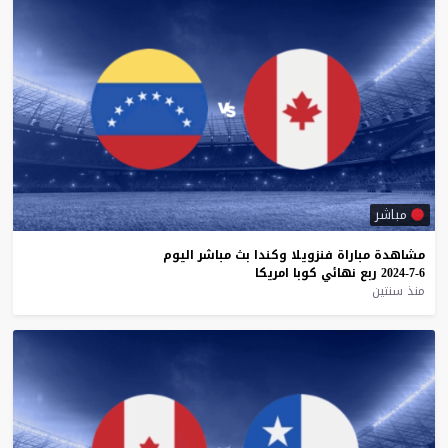
مباشر
مشاهدة
مباراة
فنزويلا
وكندا
بث
مباشر
اليوم
6-7-2024
ربع
نهائي
كوبا
امريكا
منذ سنتين