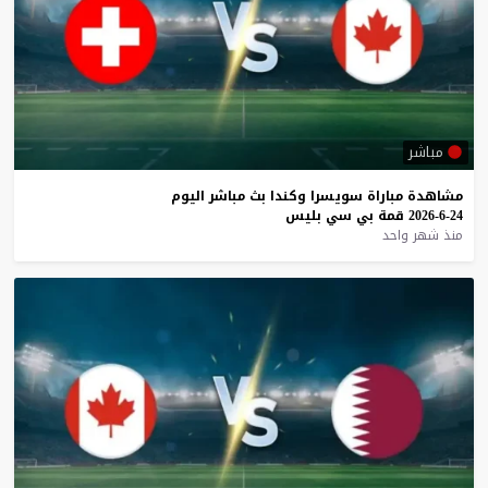
مباشر
مشاهدة
مباراة
سويسرا
وكندا
بث
مباشر
اليوم
24-6-2026
قمة
بي
سي
بليس
منذ شهر واحد