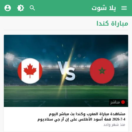
يلا شوت
مباراة كندا
مباشر
مشاهدة
مباراة
المغرب
وكندا
بث
مباشر
اليوم
4-7-2026
قمة
أسود
الأطلس
على
إن
آر
جي
ستاديوم
منذ شهر واحد