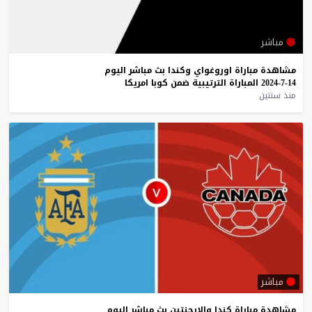
مباشر
مشاهدة
مباراة
اوروغواي
وكندا
بث
مباشر
اليوم
14-7-2024
المباراة
الترتيبية
ضمن
كوبا
امريكا
منذ سنتين
مباشر
مشاهدة
مباراة
كندا
والارجنتين
بث
مباشر
اليوم