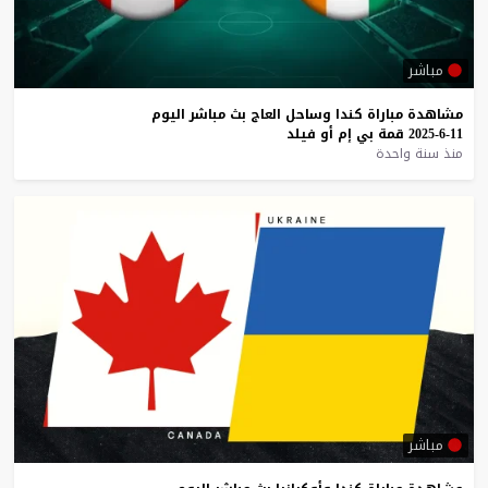
مباشر
مشاهدة
مباراة
كندا
وساحل
العاج
بث
مباشر
اليوم
11-6-2025
قمة
بي
إم
أو
فيلد
منذ سنة واحدة
مباشر