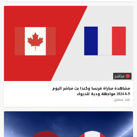
مباشر
مشاهدة
مباراة
فرنسا
وكندا
بث
مباشر
اليوم
9-6-2024
مواجهة
ودية
للديوك
منذ سنتين