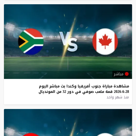
مباشر
مشاهدة
مباراة
جنوب
أفريقيا
وكندا
بث
مباشر
اليوم
28-6-2026
قمة
ملعب
صوفي
في
دور
32
من
المونديال
منذ شهر واحد