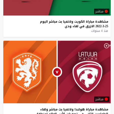
مباشر
مشاهدة
مباراة
الكويت
ولاتفيا
بث
مباشر
اليوم
25-3-2022
الازرق
في
لقاء
ودي
منذ 4 سنوات
مباشر
مشاهدة
مباراة
هولندا
ولاتفيا
بث
مباشر
ولقاء
الطواحين
الثاني
في
تصفيات
كأس
العالم
لمنطقة