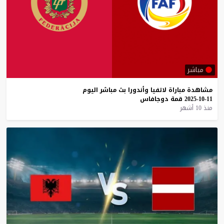
مباشر
مشاهدة
مباراة
لاتفيا
وأندورا
بث
مباشر
اليوم
11-10-2025
قمة
دوجافاس
منذ 10 أشهر