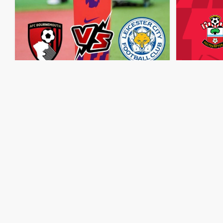
مباشر
مشاهدة
مباراة
ليستر
سيتي
وبورنموث
بث
مباشر
اليوم
5-10-2024
قمة
كينغ
باور
منذ سنتين