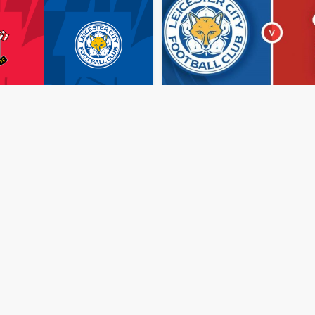
مباشر
ليستر
سيتي
مشاهدة
مباراة
ليستر
سيتي
رست
بث
مباشر
اليوم
وساوثهامتون
بث
مباشر
اليوم
كينغ
باور
19-10-2024
مواجهة
سينت
ماري
منذ سنتين