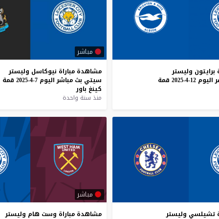
مباشر
برايتون
وليستر
مشاهدة
مباراة
نيوكاسل
وليستر
ر
اليوم
12-4-2025
قمة
سيتي
بث
مباشر
اليوم
7-4-2025
قمة
كينغ
باور
منذ سنة واحدة
مباشر
تشيلسي
وليستر
مشاهدة
مباراة
وست
هام
وليستر