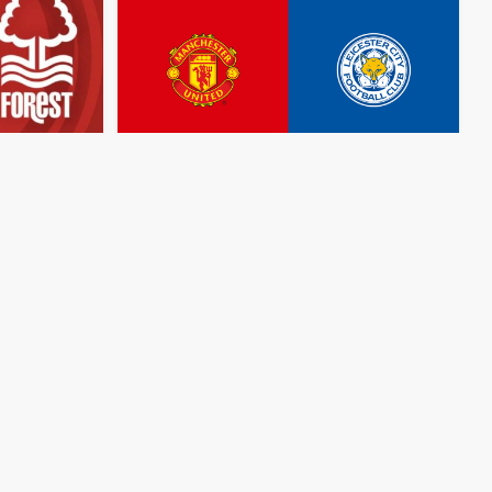
مباشر
مباشر
مشاهدة مباراة مانشستر يونايتد
مشاهدة
مباراة
وليستر سيتي بث مباشر اليوم 30-10-
ونوتينغهام
فو
2024 الريد إيفيلز في ثمن نهائي
25-10-2023
قمة
كأس رابطة المحترفين الإنجليزية
منذ سنتين
منذ سنتين