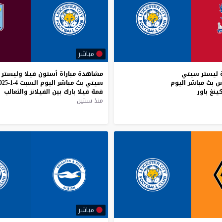
مباشر
ليستر
سيتي
مشاهدة
مباراة
أستون
فيلا
وليستر
س
بث
مباشر
اليوم
سيتي
بث
مباشر
اليوم
السبت
4-1-2025
ينغ
باور
قمة
فيلا
بارك
بين
الفيلانز
والثعالب
منذ سنتين
مباشر