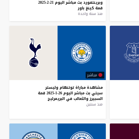
وبرينتفورد
بث
مباشر
اليوم
21-2-2025
قمة
كينغ
باور
منذ سنة واحدة
مباشر
مشاهدة
مباراة
توتنهام
وليستر
سيتي
بث
مباشر
اليوم
26-1-2025
قمة
السبيرز
والثعالب
في
البريمرليج
منذ سنتين