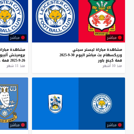
مباشر
مباشر
مشاهدة
مباراة
ليستر
سيتي
مشاهدة
مباراة
وريكسهام
بث
مباشر
اليوم
30-9-2025
بروميتش
ألبيو
قمة
كينغ
باور
26-9-2025
قمة
ذ
منذ 10 أشهر
منذ 11 شهر
مباشر
مباشر