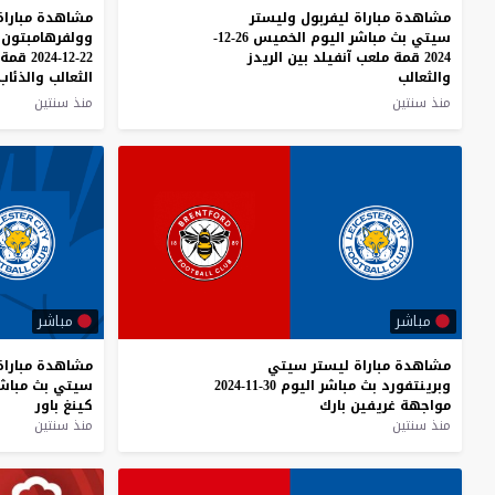
مشاهدة مباراة ليفربول وليستر
مشاهدة مباراة
سيتي بث مباشر اليوم الخميس 26-12-
وولفرهامبتون ب
2024 قمة ملعب آنفيلد بين الريدز
22-12-2024 قمة ملعب كينغ باور بين
والثعالب
الثعالب والذئاب
منذ سنتين
منذ سنتين
مباشر
مباشر
مشاهدة
مباراة
ليستر
سيتي
مشاهدة
مباراة
وبرينتفورد
بث
مباشر
اليوم
30-11-2024
سيتي
بث
مباش
مواجهة
غريفين
بارك
كينغ
باور
منذ سنتين
منذ سنتين