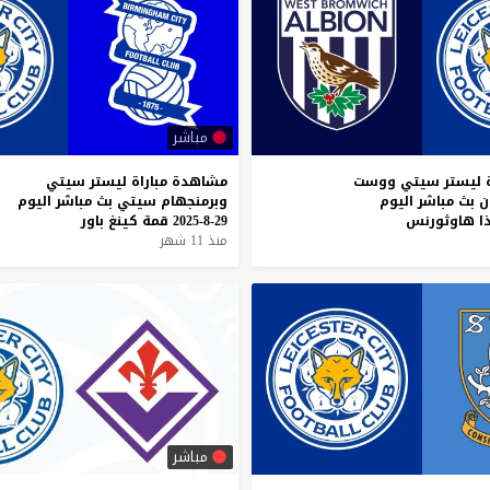
مباشر
ليستر
سيتي
ووست
مشاهدة
مباراة
ليستر
سيتي
ن
بث
مباشر
اليوم
وبرمنجهام
سيتي
بث
مباشر
اليوم
ا
هاوثورنس
29-8-2025
قمة
كينغ
باور
منذ 11 شهر
مباشر