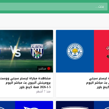
مباشر
ليستر
سيتي
مشاهدة
مباراة
ليستر
سيتي
ووست
بث
مباشر
اليوم
بروميتش
ألبيون
بث
مباشر
اليوم
ينغ
باور
5-1-2026
قمة
كينغ
باور
منذ 7 أشهر