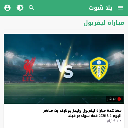
يلا شوت
مباراة ليفربول
مباشر
مشاهدة
مباراة
ليفربول
وليدز
يونايتد
بث
مباشر
اليوم
2-8-2026
قمة
سولدجر
فيلد
منذ 6 أيام