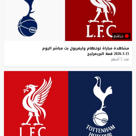
مباشر
مشاهدة
مباراة
توتنهام
وليفربول
بث
مباشر
اليوم
15-3-2026
قمة
البريمرليج
منذ 5 أشهر