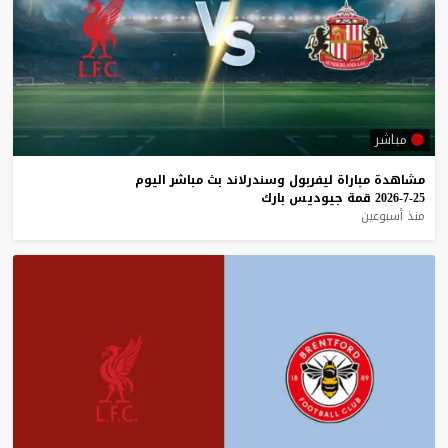
مباشر
مشاهدة
مباراة
ليفربول
وسندرلاند
بث
مباشر
اليوم
25-7-2026
قمة
جيوديس
بارك
منذ أسبوعين