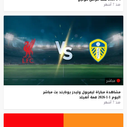
منذ 7 أشهر
مباشر
مشاهدة
مباراة
ليفربول
وليدز
يونايتد
بث
مباشر
اليوم
1-1-2026
قمة
أنفيلد
منذ 7 أشهر