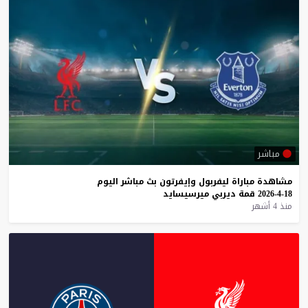
مباشر
مشاهدة
مباراة
ليفربول
وإيفرتون
بث
مباشر
اليوم
18-4-2026
قمة
ديربي
ميرسيسايد
منذ 4 أشهر