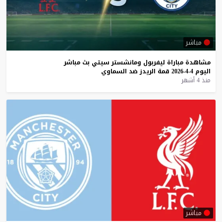
مباشر
مشاهدة
مباراة
ليفربول
ومانشستر
سيتي
بث
مباشر
اليوم
4-4-2026
قمة
الريدز
ضد
السماوي
منذ 4 أشهر
مباشر