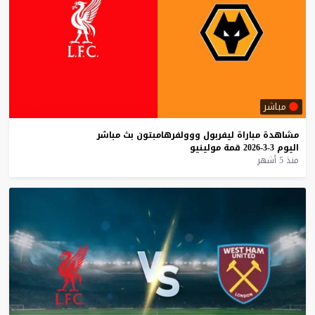
مباشر
مشاهدة
مباراة
ليفربول
ووولفرهامبتون
بث
مباشر
اليوم
3-3-2026
قمة
مولينيو
منذ 5 أشهر