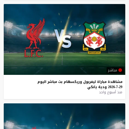
مباشر
مشاهدة
مباراة
ليفربول
وريكسهام
بث
مباشر
اليوم
29-7-2026
ودية
يانكي
منذ أسبوع واحد