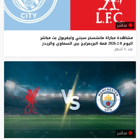
مباشر
مشاهدة
مباراة
مانشستر
سيتي
وليفربول
بث
مباشر
اليوم
8-2-2026
قمة
البريمرليج
بين
السماوي
والريدز
منذ 6 أشهر
مباشر