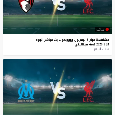
مباشر
مشاهدة
مباراة
ليفربول
وبورنموث
بث
مباشر
اليوم
24-1-2026
قمة
فيتاليتي
منذ 7 أشهر