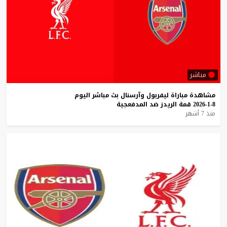
مباشر
مشاهدة
مباراة
ليفربول
وآرسنال
بث
مباشر
اليوم
8-1-2026
قمة
الريدز
ضد
المدفعجية
منذ 7 أشهر