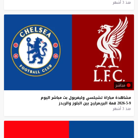
منذ 3 أشهر
مباشر
مشاهدة
مباراة
تشيلسي
وليفربول
بث
مباشر
اليوم
9-5-2026
قمة
البريمرليج
بين
البلوز
والريدز
منذ 3 أشهر