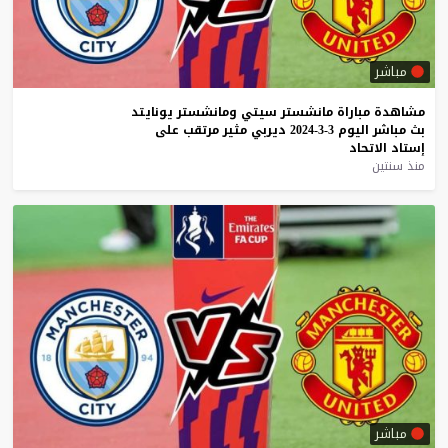
مباشر
مشاهدة
مباراة
مانشستر
سيتي
ومانشستر
يونايتد
بث
مباشر
اليوم
3-3-2024
ديربي
مثير
مرتقب
على
إستاد
الاتحاد
منذ سنتين
مباشر