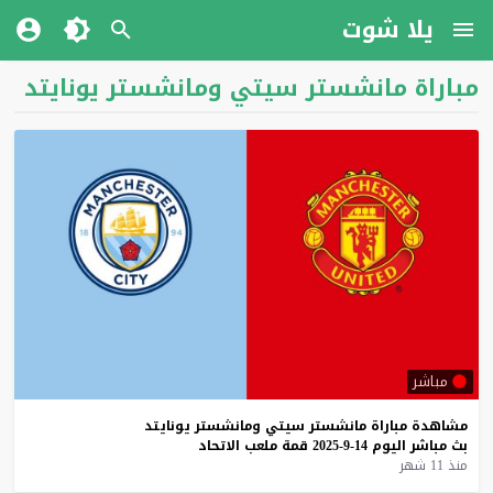
يلا شوت
مباراة مانشستر سيتي ومانشستر يونايتد
مباشر
مشاهدة
مباراة
مانشستر
سيتي
ومانشستر
يونايتد
بث
مباشر
اليوم
14-9-2025
قمة
ملعب
الاتحاد
منذ 11 شهر