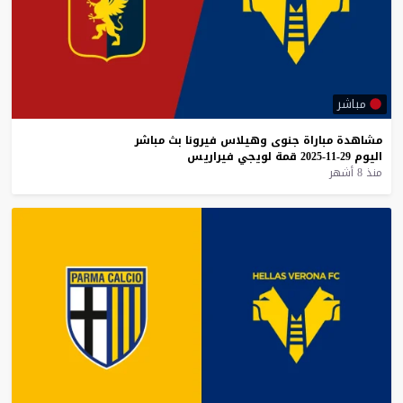
مباشر
مشاهدة
مباراة
جنوى
وهيلاس
فيرونا
بث
مباشر
اليوم
29-11-2025
قمة
لويجي
فيراريس
منذ 8 أشهر