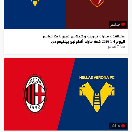
مباشر
مشاهدة
مباراة
تورينو
وهيلاس
فيرونا
بث
مباشر
اليوم
4-1-2026
قمة
مارك
أنطونيو
بينتيغودي
منذ 7 أشهر
مباشر