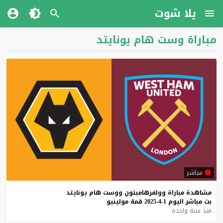
يلا شوت
مباراة وست هام يونايتد
مباشر
مشاهدة
مباراة
وولفرهامبتون
ووست
هام
يونايتد
بث
مباشر
اليوم
1-4-2025
قمة
مولينيو
منذ سنة واحدة