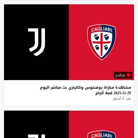
مباشر
مشاهدة
مباراة
يوفنتوس
وكالياري
بث
مباشر
اليوم
29-11-2025
قمة
أليانز
منذ 8 أشهر