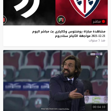
مباشر
مشاهدة
مباراة
يوفنتوس
وكالياري
بث
مباشر
اليوم
21-12-2021
مواجهة
الأليانز
ستاديوم
منذ 5 سنوات
00:04:10