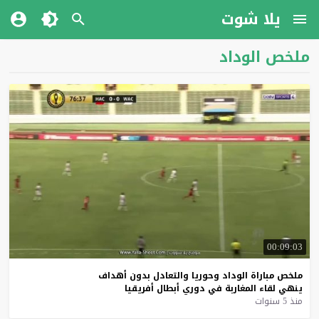
يلا شوت
ملخص الوداد
00:09:03
ملخص
مباراة
الوداد
وحوريا
والتعادل
بدون
أهداف
ينهي
لقاء
المغاربة
في
دوري
أبطال
أفريقيا
منذ 5 سنوات