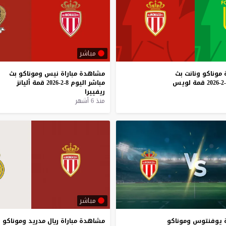
مباشر
موناكو
ونانت
بث
مشاهدة
مباراة
نيس
وموناكو
بث
قمة
لويس
مباشر
اليوم
8-2-2026
قمة
أليانز
ريفييرا
منذ 6 أشهر
مباشر
يوفنتوس
وموناكو
مشاهدة
مباراة
ريال
مدريد
وموناكو