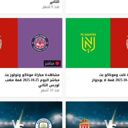
الثاني
منذ 9 أشهر
مباشر
نانت
وموناكو
بث
مشاهدة
مباراة
موناكو
وتولوز
بث
قمة
لا
بوجوار
مباشر
اليوم
25-10-2025
قمة
ملعب
لويس
الثاني
منذ 10 أشهر