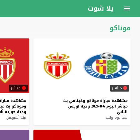
يلا شوت
موناكو
مباشر
مباشر
مشاهدة
مباراة
موناكو
وخيتافي
بث
مشاهدة
مباراة
مباشر
اليوم
6-8-2026
ودية
لويس
وموناكو
بث
مبا
الثاني
ودية
جوزيه
أل
منذ يوم واحد
منذ أسبوعين