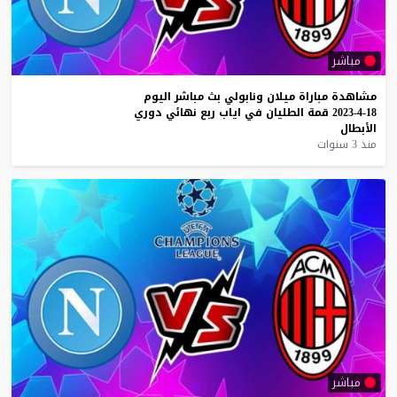
مباشر
مشاهدة
مباراة
ميلان
ونابولي
بث
مباشر
اليوم
18-4-2023
قمة
الطليان
في
اياب
ربع
نهائي
دوري
الأبطال
منذ 3 سنوات
مباشر