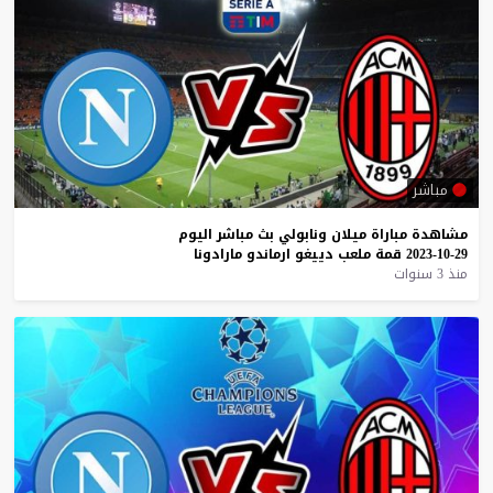
مباشر
مشاهدة
مباراة
ميلان
ونابولي
بث
مباشر
اليوم
29-10-2023
قمة
ملعب
دييغو
ارماندو
مارادونا
منذ 3 سنوات