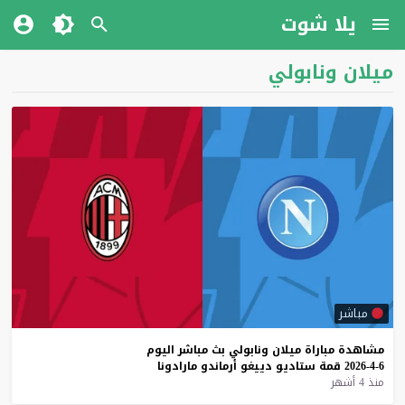
يلا شوت
ميلان ونابولي
مباشر
مشاهدة
مباراة
ميلان
ونابولي
بث
مباشر
اليوم
6-4-2026
قمة
ستاديو
دييغو
أرماندو
مارادونا
منذ 4 أشهر