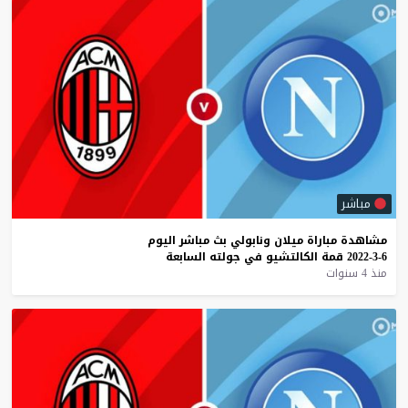
مباشر
مشاهدة
مباراة
ميلان
ونابولي
بث
مباشر
اليوم
6-3-2022
قمة
الكالتشيو
في
جولته
السابعة
منذ 4 سنوات