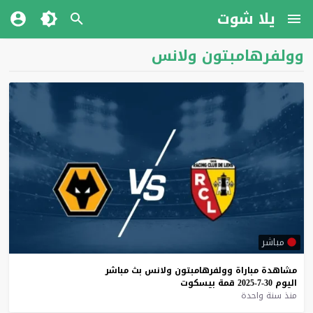
يلا شوت
وولفرهامبتون ولانس
مباشر
مشاهدة
مباراة
وولفرهامبتون
ولانس
بث
مباشر
اليوم
30-7-2025
قمة
بيسكوت
منذ سنة واحدة