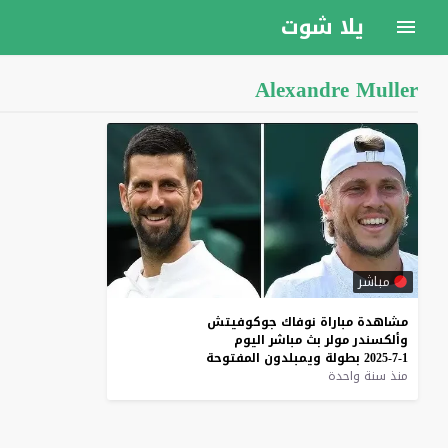
يلا شوت
Alexandre Muller
مباشر
مشاهدة
مباراة
نوفاك
جوكوفيتش
وألكسندر
مولر
بث
مباشر
اليوم
1-7-2025
بطولة
ويمبلدون
المفتوحة
منذ سنة واحدة