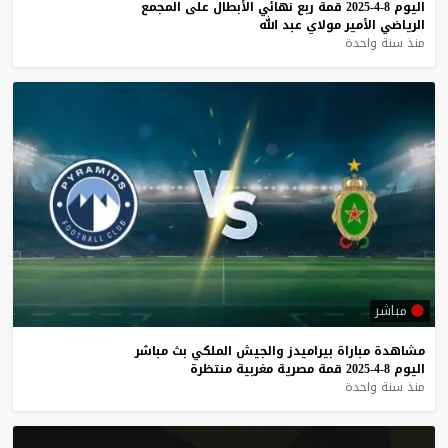
اليوم
8-4-2025
قمة
ربع
نهائي
الأبطال
على
المجمع
الرياضي
الأمير
مولاي
عبد
الله
منذ سنة واحدة
مباشر
مشاهدة
مباراة
بيراميدز
والجيش
الملكي
بث
مباشر
اليوم
8-4-2025
قمة
مصرية
مغربية
منتظرة
منذ سنة واحدة