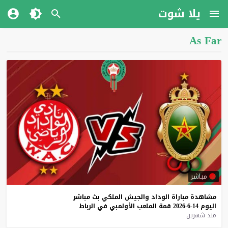
يلا شوت
As Far
مباشر
مشاهدة
مباراة
الوداد
والجيش
الملكي
بث
مباشر
اليوم
14-6-2026
قمة
الملعب
الأولمبي
في
الرباط
منذ شهرين