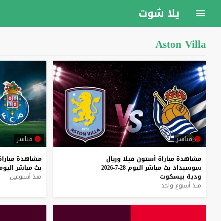
يلا شوت
Aston Villa
مباشر
مباشر
مشاهدة
مباراة
أستون
فيلا
وريال
مشاهدة
مباراة
سوسيداد
بث
مباشر
اليوم
28-7-2026
بث
مباشر
اليوم
ودية
بيسكوت
منذ أسبوعين
منذ أسبوع واحد