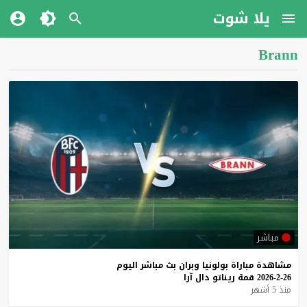
يلا شوت
Brann
مباشر
مشاهدة
مباراة
بولونيا
وبران
بث
مباشر
اليوم
26-2-2026
قمة
ريناتو
دال
آرا
منذ 5 أشهر