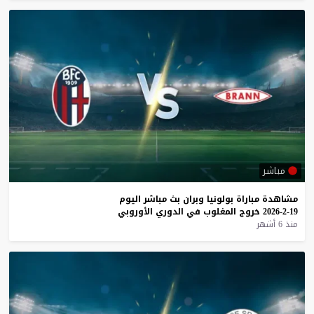
مباشر
مشاهدة
مباراة
بولونيا
وبران
بث
مباشر
اليوم
19-2-2026
خروج
المغلوب
في
الدوري
الأوروبي
منذ 6 أشهر