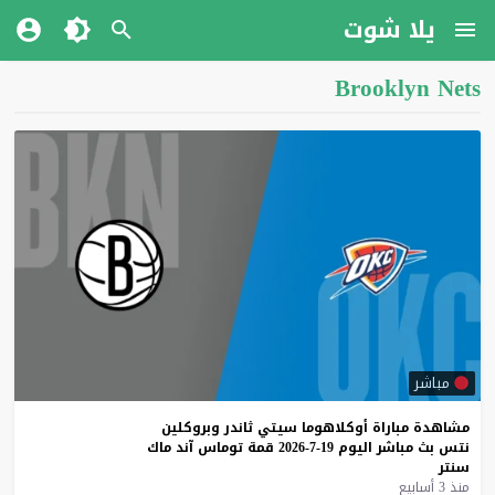
يلا شوت
Brooklyn Nets
مباشر
مشاهدة
مباراة
أوكلاهوما
سيتي
ثاندر
وبروكلين
نتس
بث
مباشر
اليوم
19-7-2026
قمة
توماس
آند
ماك
سنتر
منذ 3 أسابيع