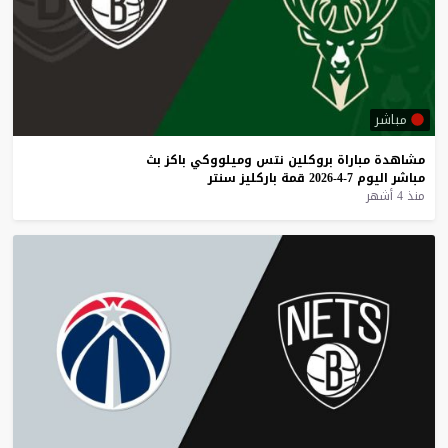
مباشر
مشاهدة
مباراة
بروكلين
نتس
وميلووكي
باكز
بث
مباشر
اليوم
7-4-2026
قمة
باركليز
سنتر
منذ 4 أشهر