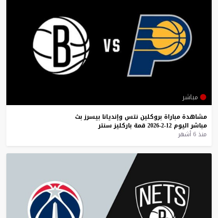
مباشر
مشاهدة
مباراة
بروكلين
نتس
وإنديانا
بيسرز
بث
مباشر
اليوم
12-2-2026
قمة
باركليز
سنتر
منذ 6 أشهر