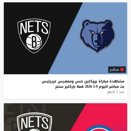
مباشر
مشاهدة
مباراة
بروكلين
نتس
وممفيس
غريزليس
بث
مباشر
اليوم
9-3-2026
قمة
باركليز
سنتر
منذ 5 أشهر