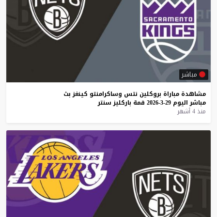
مباشر
مشاهدة
مباراة
بروكلين
نتس
وساكرامنتو
كينغز
بث
مباشر
اليوم
29-3-2026
قمة
باركليز
سنتر
منذ 4 أشهر