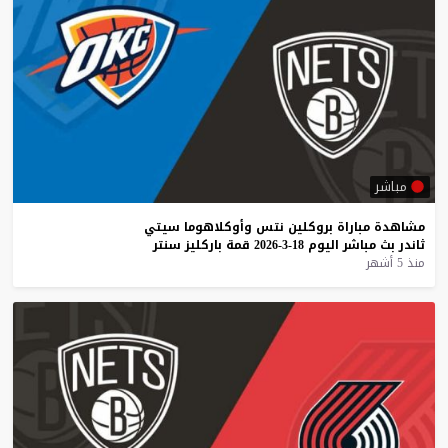
مباشر
مشاهدة
مباراة
بروكلين
نتس
وأوكلاهوما
سيتي
ثاندر
بث
مباشر
اليوم
18-3-2026
قمة
باركليز
سنتر
منذ 5 أشهر