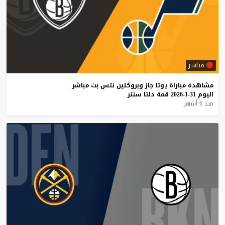
مباشر
مشاهدة
مباراة
يوتا
جاز
وبروكلين
نتس
بث
مباشر
اليوم
31-1-2026
قمة
دلتا
سنتر
منذ 6 أشهر