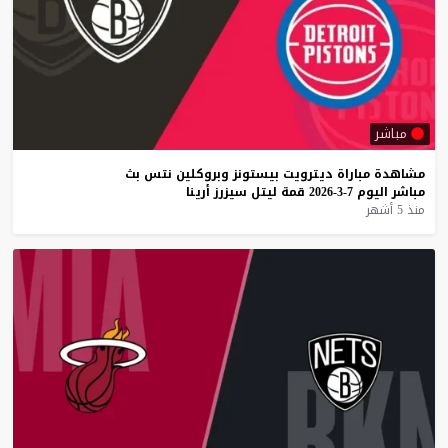
مباشر
مشاهدة
مباراة
ديترويت
بيستونز
وبروكلين
نتس
بث
مباشر
اليوم
7-3-2026
قمة
ليتل
سيزرز
أرينا
منذ 5 أشهر