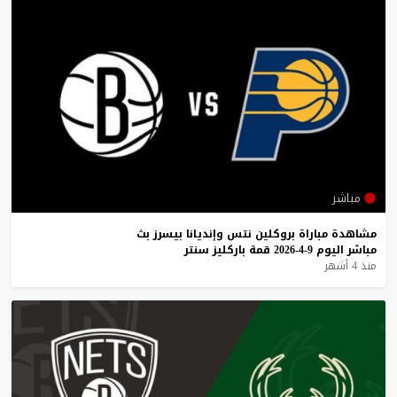
مباشر
مشاهدة
مباراة
بروكلين
نتس
وإنديانا
بيسرز
بث
مباشر
اليوم
9-4-2026
قمة
باركليز
سنتر
منذ 4 أشهر