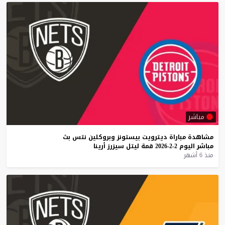
مباشر
مشاهدة
مباراة
ديترويت
بيستونز
وبروكلين
نتس
بث
مباشر
اليوم
2-2-2026
قمة
ليتل
سيزرز
أرينا
منذ 6 أشهر