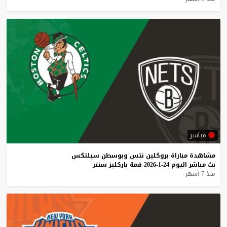
مباشر
مشاهدة
مباراة
بروكلين
نتس
وبوسطن
سيلتكس
بث
مباشر
اليوم
24-1-2026
قمة
باركليز
سنتر
منذ 7 أشهر