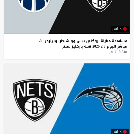
مباشر
مشاهدة
مباراة
بروكلين
نتس
وواشنطن
ويزاردز
بث
مباشر
اليوم
7-2-2026
قمة
باركليز
سنتر
منذ 6 أشهر
مباشر