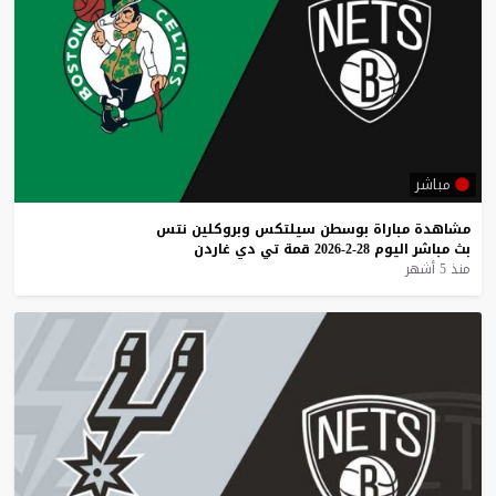
مباشر
مشاهدة
مباراة
بوسطن
سيلتكس
وبروكلين
نتس
بث
مباشر
اليوم
28-2-2026
قمة
تي
دي
غاردن
منذ 5 أشهر