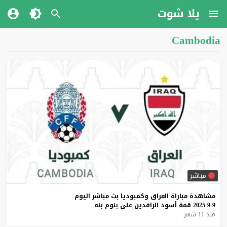
يلا شوت
Cambodia
مباشر
مشاهدة
مباراة
العراق
وكمبوديا
بث
مباشر
اليوم
9-9-2025
قمة
أسود
الرافدين
على
بنوم
بنه
منذ 11 شهر