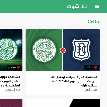
يلا شوت
Celtic
مباشر
مباشر
مشاهدة
مباراة
سيلتك
ودندي
إف
مشاهدة
مباراة
سي
بث
مباشر
اليوم
3-8-2026
قمة
مباشر
اليوم
25-7-2026
سيلتك
بارك
إسكتلندية
ودي
منذ 3 أيام
منذ أسبوعين