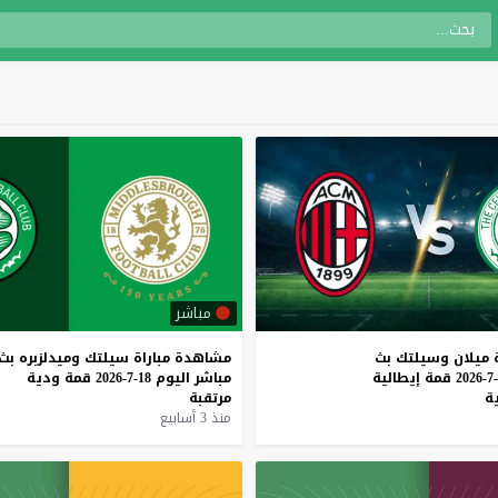
مباشر
ميلان
وسيلتك
بث
مشاهدة
مباراة
سيلتك
وميدلزبره
بث
قمة
إيطالية
مباشر
اليوم
18-7-2026
قمة
ودية
ة
مرتقبة
منذ 3 أسابيع