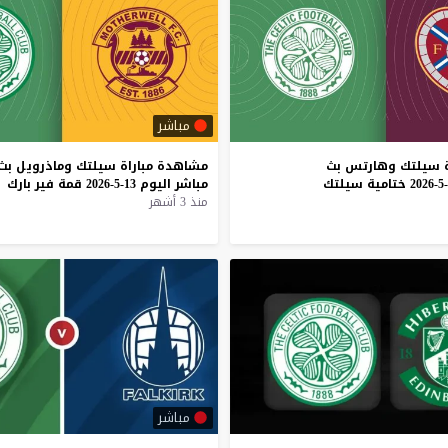
مباشر
سيلتك
وهارتس
بث
مشاهدة
مباراة
سيلتك
وماذرويل
بث
ختامية
سيلتك
مباشر
اليوم
13-5-2026
قمة
فير
بارك
منذ 3 أشهر
مباشر