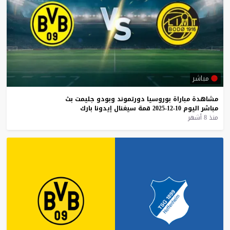
مباشر
مشاهدة
مباراة
بوروسيا
دورتموند
وبودو
جليمت
بث
مباشر
اليوم
10-12-2025
قمة
سيغنال
إيدونا
بارك
منذ 8 أشهر