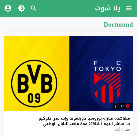
يلا شوت
Dortmund
مباشر
مشاهدة
مباراة
بوروسيا
دورتموند
وإف
سي
طوكيو
بث
مباشر
اليوم
1-8-2026
قمة
ملعب
اليابان
الوطني
منذ 6 أيام