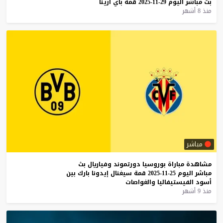
بث
مباشر
اليوم
29-11-2025
قمة
باي
أرينا
منذ 8 أشهر
مباشر
مشاهدة
مباراة
بوروسيا
دورتموند
وفياريال
بث
مباشر
اليوم
25-11-2025
قمة
سيغنال
إيدونا
بارك
بين
أسود
الفيستيفاليا
والغواصات
منذ 9 أشهر