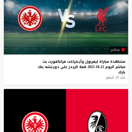
مباشر
مشاهدة
مباراة
ليفربول
وآينتراخت
فرانكفورت
بث
مباشر
اليوم
22-10-2025
قمة
الريدز
على
دويتشه
بنك
بارك
منذ 10 أشهر