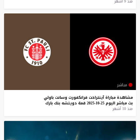
منذ 9 أشهر
مباشر
مشاهدة
مباراة
آينتراخت
فرانكفورت
وسانت
باولي
بث
مباشر
اليوم
25-10-2025
قمة
دويتشه
بنك
بارك
منذ 10 أشهر