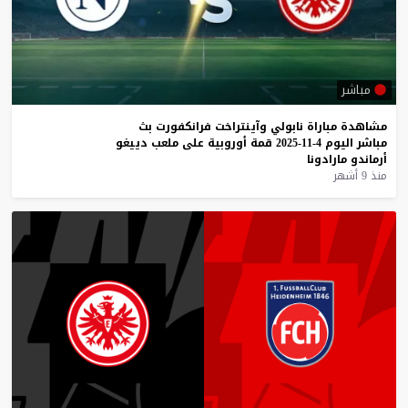
مباشر
مشاهدة
مباراة
نابولي
وآينتراخت
فرانكفورت
بث
مباشر
اليوم
4-11-2025
قمة
أوروبية
على
ملعب
دييغو
أرماندو
مارادونا
منذ 9 أشهر