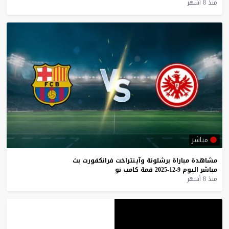
منذ 8 أشهر
مباشر
مشاهدة
مباراة
برشلونة
وآينتراخت
فرانكفورت
بث
مباشر
اليوم
9-12-2025
قمة
كامب
نو
منذ 8 أشهر