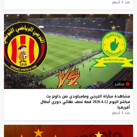
منذ 4 أشهر
مباشر
مشاهدة
مباراة
الترجي
وماميلودي
صن
داونز
بث
مباشر
اليوم
12-4-2026
قمة
نصف
نهائي
دوري
أبطال
أفريقيا
منذ 4 أشهر