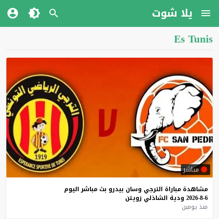
يلا شوت
Es Tunis
مباشر
مشاهدة
مباراة
الترجي
وسان
بيدرو
بث
مباشر
اليوم
6-8-2026
ودية
الشاذلي
زويتن
منذ يومين