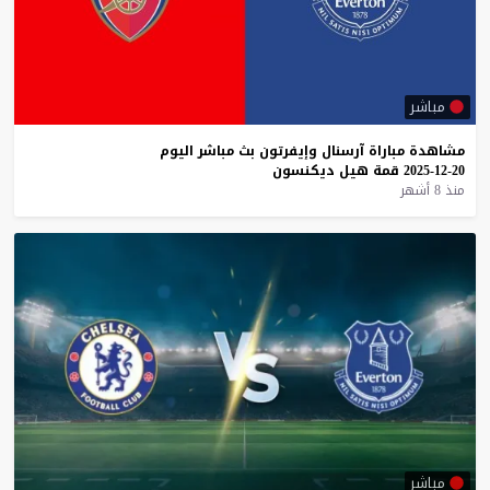
مباشر
مشاهدة
مباراة
آرسنال
وإيفرتون
بث
مباشر
اليوم
20-12-2025
قمة
هيل
ديكنسون
منذ 8 أشهر
مباشر