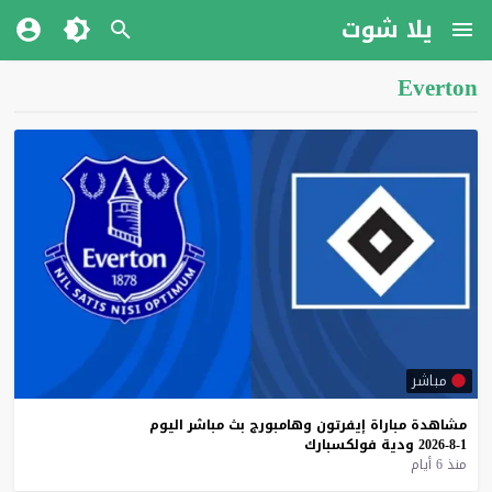
يلا شوت
Everton
مباشر
مشاهدة
مباراة
إيفرتون
وهامبورج
بث
مباشر
اليوم
1-8-2026
ودية
فولكسبارك
منذ 6 أيام