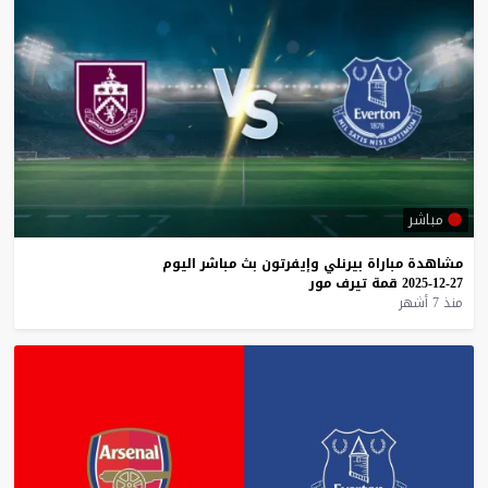
مباشر
مشاهدة
مباراة
بيرنلي
وإيفرتون
بث
مباشر
اليوم
27-12-2025
قمة
تيرف
مور
منذ 7 أشهر