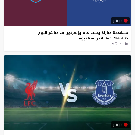
مباشر
مشاهدة
مباراة
وست
هام
وإيفرتون
بث
مباشر
اليوم
25-4-2026
قمة
لندن
ستاديوم
منذ 3 أشهر
مباشر