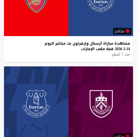
مباشر
مشاهدة
مباراة
آرسنال
وإيفرتون
بث
مباشر
اليوم
14-3-2026
قمة
ملعب
الإمارات
منذ 5 أشهر
مباشر