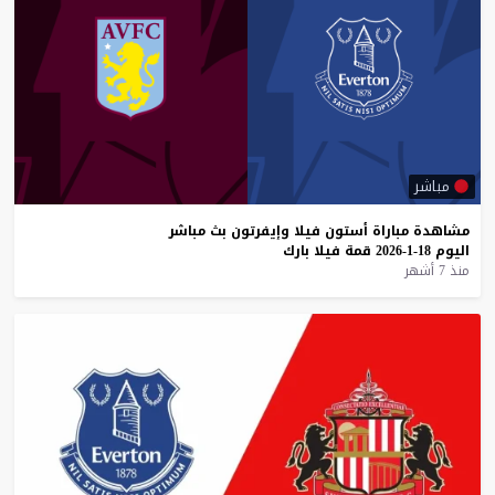
مباشر
مشاهدة
مباراة
أستون
فيلا
وإيفرتون
بث
مباشر
اليوم
18-1-2026
قمة
فيلا
بارك
منذ 7 أشهر