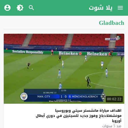
يلا شوت
Gladbach
00:02:22
اهداف
مباراة
مانشستر
سيتي
وبوروسيا
مونشنغلادباخ
وفوز
جديد
للسيتيزن
في
دوري
أبطال
أوروبا
منذ 5 سنوات