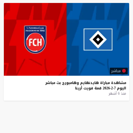
مباشر
مشاهدة
مباراة
هايدنهايم
وهامبورج
بث
مباشر
اليوم
7-2-2026
قمة
فويت
أرينا
منذ 6 أشهر