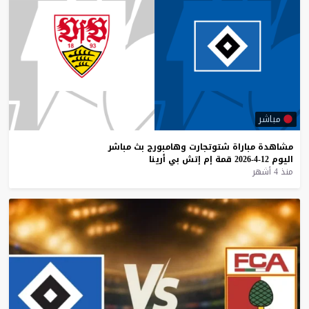
مباشر
مشاهدة
مباراة
شتوتجارت
وهامبورج
بث
مباشر
اليوم
12-4-2026
قمة
إم
إتش
بي
أرينا
منذ 4 أشهر