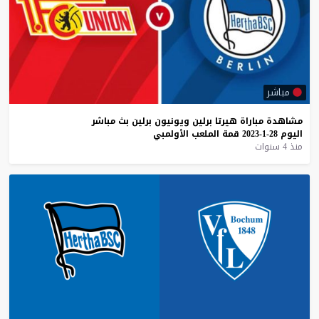
مباشر
مشاهدة
مباراة
هيرتا
برلين
ويونيون
برلين
بث
مباشر
اليوم
28-1-2023
قمة
الملعب
الأولمبي
منذ 4 سنوات