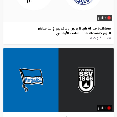
مباشر
مشاهدة
مباراة
هيرتا
برلين
وماغديبورغ
بث
مباشر
اليوم
25-4-2025
قمة
الملعب
الأولمبي
منذ سنة واحدة
مباشر