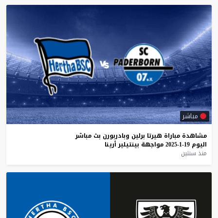
مباشر
مشاهدة
مباراة
هيرتا
برلين
وبادربورن
بث
مباشر
اليوم
19-1-2025
مواجهة
بينتيلير
أرينا
منذ سنتين