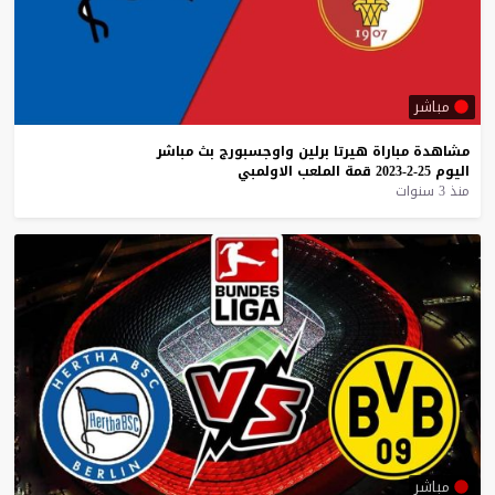
مباشر
مشاهدة
مباراة
هيرتا
برلين
واوجسبورج
بث
مباشر
اليوم
25-2-2023
قمة
الملعب
الاولمبي
منذ 3 سنوات
مباشر