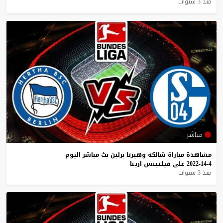
منذ 3 سنوات
مباشر
مشاهدة
مباراة
شالكه
وهيرتا
برلين
بث
مباشر
اليوم
4-14-2022
على
فيلتينس
ارينا
منذ 3 سنوات