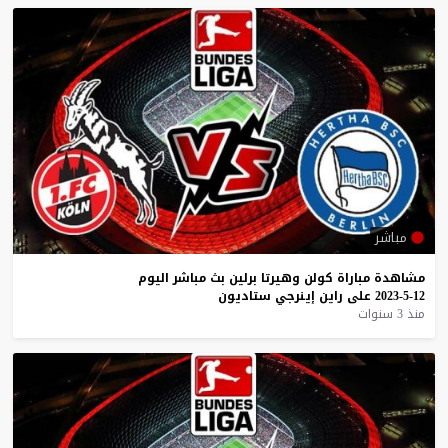
مباشر
مشاهدة
مباراة
كولن
وهيرتا
برلين
بث
مباشر
اليوم
12-5-2023
على
راين
إينرجي
ستاديون
منذ 3 سنوات