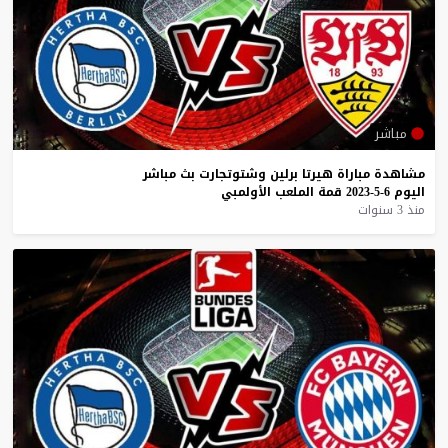
مباشر
مشاهدة
مباراة
هيرتا
برلين
وشتوتجارت
بث
مباشر
اليوم
6-5-2023
قمة
الملعب
الأولمبي
منذ 3 سنوات