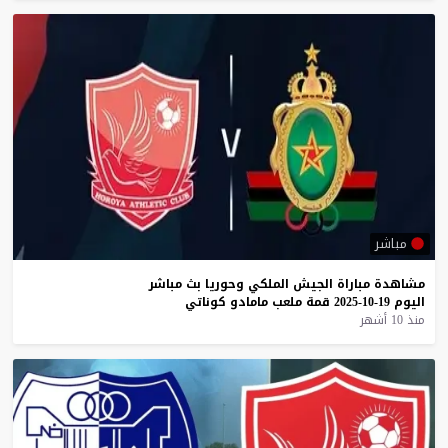
مباشر
مشاهدة
مباراة
الجيش
الملكي
وحوريا
بث
مباشر
اليوم
19-10-2025
قمة
ملعب
مامادو
كوناتي
منذ 10 أشهر