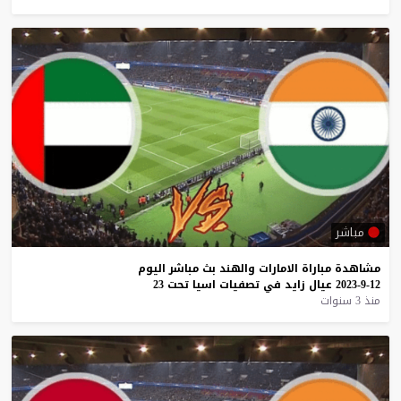
مباشر
مشاهدة
مباراة
الامارات
والهند
بث
مباشر
اليوم
12-9-2023
عيال
زايد
في
تصفيات
اسيا
تحت
23
منذ 3 سنوات