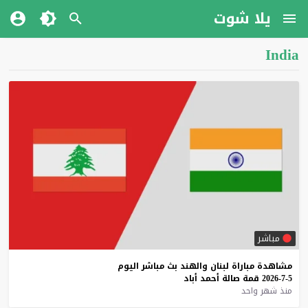
يلا شوت
India
مباشر
مشاهدة
مباراة
لبنان
والهند
بث
مباشر
اليوم
5-7-2026
قمة
صالة
أحمد
أباد
منذ شهر واحد