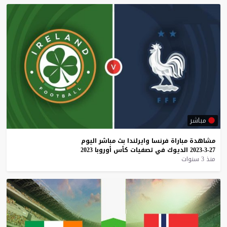
مباشر
مشاهدة
مباراة
فرنسا
وايرلندا
بث
مباشر
اليوم
27-3-2023
الديوك
في
تصفيات
كأس
أوروبا
2023
منذ 3 سنوات