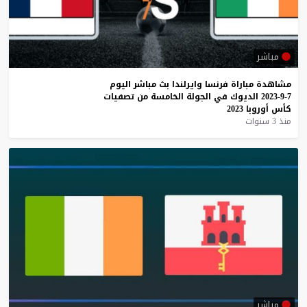
مباشر
مشاهدة
مباراة
فرنسا
وايرلندا
بث
مباشر
اليوم
7-9-2023
الديوك
في
الجولة
الخامسة
من
تصفيات
كأس
أوروبا
2023
منذ 3 سنوات
مباشر