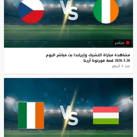
مباشر
مشاهدة
مباراة
التشيك
وإيرلندا
بث
مباشر
اليوم
26-3-2026
قمة
فورتونا
أرينا
منذ 4 أشهر