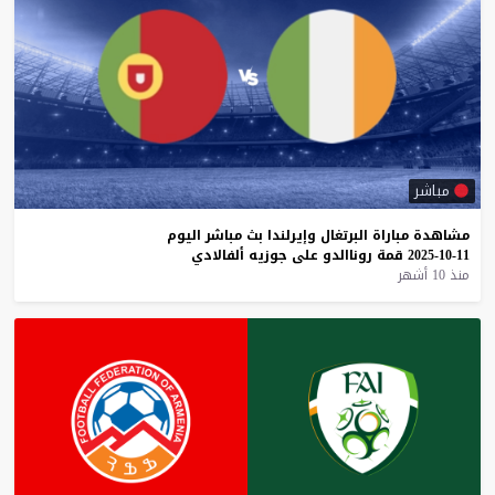
مباشر
مشاهدة
مباراة
البرتغال
وإيرلندا
بث
مباشر
اليوم
11-10-2025
قمة
روناالدو
على
جوزيه
ألفالادي
منذ 10 أشهر