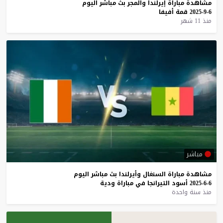
مشاهدة
مباراة
إيرلندا
والمجر
بث
مباشر
اليوم
6-9-2025
قمة
أفيفا
منذ 11 شهر
مباشر
مشاهدة
مباراة
السنغال
وأيرلندا
بث
مباشر
اليوم
6-6-2025
أسود
التيرانجا
في
مباراة
ودية
منذ سنة واحدة