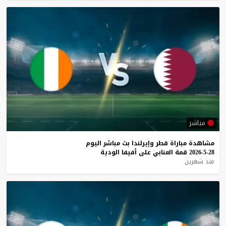
مباشر
مشاهدة
مباراة
قطر
وإيرلندا
بث
مباشر
اليوم
28-5-2026
قمة
العنابي
على
أفيفا
الودية
منذ شهرين