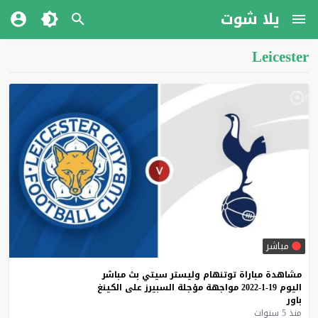
يلا شوت
Leicester
مباشر
مشاهدة
مباراة
توتنهام
وليستر
سيتي
بث
مباشر
اليوم
19-1-2022
مواجهة
مؤجلة
السبيرز
على
الكينغ
باور
منذ 5 سنوات