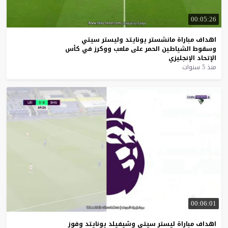
00:05:26
اهداف
مباراة
مانشستر
يونايتد
وليستر
سيتي
وسقوط
الشياطين
الحمر
على
ملعب
ووكرز
في
كأس
الإتحاد
الإنجليزي
منذ 5 سنوات
00:06:01
اهداف
مباراة
ليستر
سيتي
وشيفيلد
يونايتد
وفوز