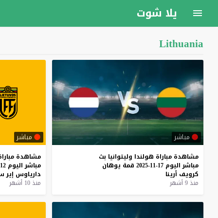
يلا شوت
Lithuania
مباشر
مباشر
مشاهدة
مباراة
هولندا
وليتوانيا
بث
مشاهدة
مباراة
مباشر
اليوم
17-11-2025
قمة
يوهان
مباشر
اليوم
12-10-2025
كرويف
أرينا
دارياوس
إير
س
منذ 9 أشهر
منذ 10 أشهر