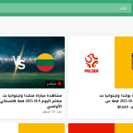
مباشر
بولندا
وليتوانيا
بث
مشاهدة
مباراة
فنلندا
وليتوانيا
بث
قمة
س.
مباشر
اليوم
9-10-2025
قمة
هلسنكي
.
جيرينو
الأولمبي
منذ 10 أشهر