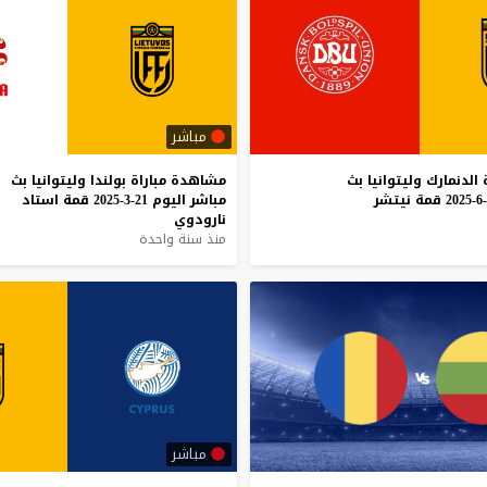
مباشر
الدنمارك
وليتوانيا
بث
مشاهدة
مباراة
بولندا
وليتوانيا
بث
قمة
نيتشر
مباشر
اليوم
21-3-2025
قمة
استاد
نارودوي
منذ سنة واحدة
مباشر