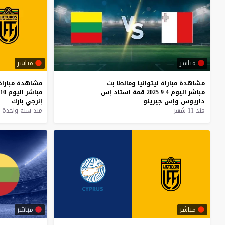
مباشر
مباشر
مشاهدة
مباراة
ليتوانيا
ومالطا
بث
مشاهدة
مباراة
مباشر
اليوم
4-9-2025
قمة
استاد
إس
مباشر
اليوم
10-6-2025
داريوس
وإس
جيرينو
إنرجي
بارك
منذ 11 شهر
منذ سنة واحدة
مباشر
مباشر