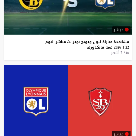
مباشر
مشاهدة
مباراة
ليون
ويونج
بويز
بث
مباشر
اليوم
22-1-2026
قمة
فانكدورف
منذ 7 أشهر
مباشر