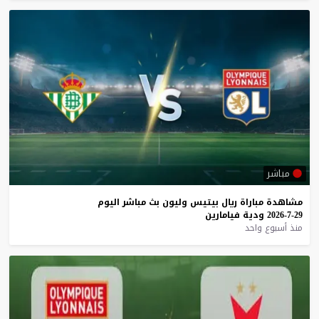
مباشر
مشاهدة
مباراة
ريال
بيتيس
وليون
بث
مباشر
اليوم
29-7-2026
ودية
فيامارين
منذ أسبوع واحد