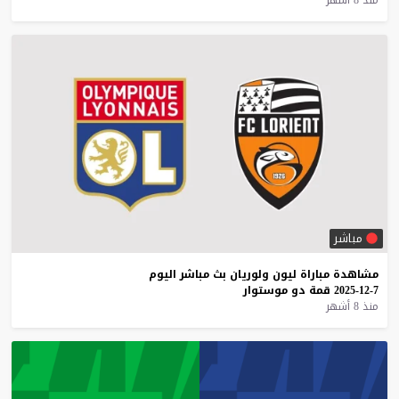
مباشر
مشاهدة
مباراة
ليون
ولوريان
بث
مباشر
اليوم
7-12-2025
قمة
دو
موستوار
منذ 8 أشهر