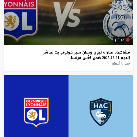
مباشر
مشاهدة
مباراة
ليون
وسان
سير
كولونج
بث
مباشر
اليوم
21-12-2025
ضمن
كأس
فرنسا
منذ 8 أشهر