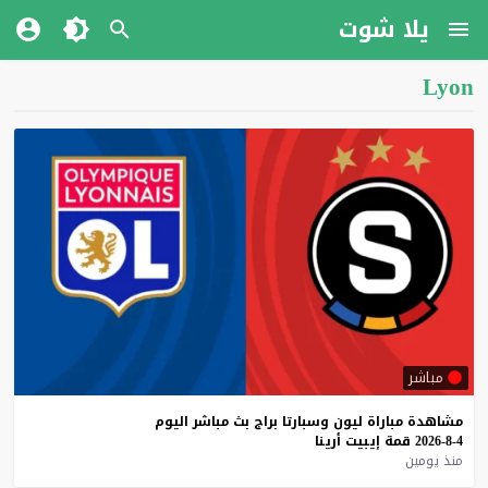
يلا شوت
Lyon
مباشر
مشاهدة
مباراة
ليون
وسبارتا
براج
بث
مباشر
اليوم
4-8-2026
قمة
إيبيت
أرينا
منذ يومين