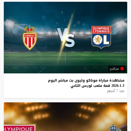
مباشر
مشاهدة
مباراة
موناكو
وليون
بث
مباشر
اليوم
3-1-2026
قمة
ملعب
لويس
الثاني
منذ 7 أشهر