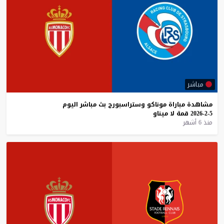
مباشر
مشاهدة
مباراة
موناكو
وستراسبورج
بث
مباشر
اليوم
5-2-2026
قمة
لا
ميناو
منذ 6 أشهر