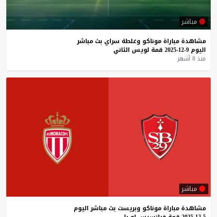
مباشر
مشاهدة
مباراة
موناكو
وغلطة
سراي
بث
مباشر
اليوم
9-12-2025
قمة
لويس
الثاني
منذ 8 أشهر
مباشر
مشاهدة
مباراة
موناكو
وبريست
بث
مباشر
اليوم
5-12-2025
قمة
فرانسيس
لو
بلي