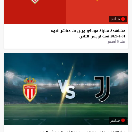
مباشر
مشاهدة
مباراة
موناكو
ورين
بث
مباشر
اليوم
31-1-2026
قمة
لويس
الثاني
منذ 6 أشهر
مباشر