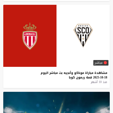
مباشر
مشاهدة
مباراة
موناكو
وأنجيه
بث
مباشر
اليوم
18-10-2025
قمة
ريمون
كوبا
منذ 10 أشهر