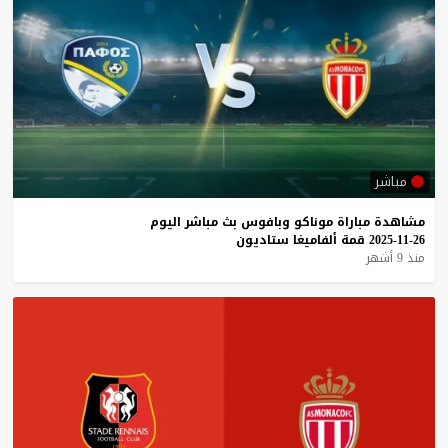
مباشر
مشاهدة
مباراة
موناكو
وبافوس
بث
مباشر
اليوم
26-11-2025
قمة
ألفاميغا
ستاديون
منذ 9 أشهر