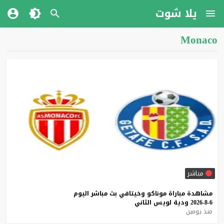
يلا شوت
Monaco
مباشر
مشاهدة
مباراة
موناكو
وخيتافي
بث
مباشر
اليوم
6-8-2026
ودية
لويس
الثاني
منذ يومين