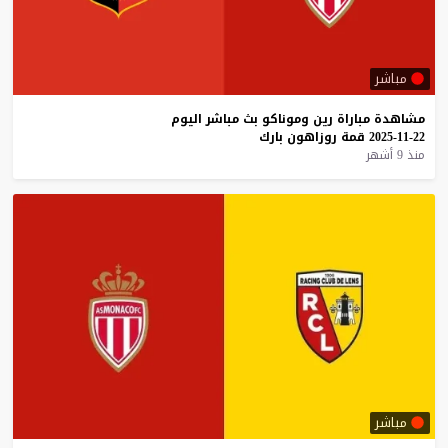
مباشر
مشاهدة
مباراة
رين
وموناكو
بث
مباشر
اليوم
22-11-2025
قمة
روزاهون
بارك
منذ 9 أشهر
مباشر