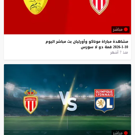
مباشر
مشاهدة
مباراة
موناكو
وأورليان
بث
مباشر
اليوم
10-1-2026
قمة
دو
لا
سورس
منذ 7 أشهر
مباشر