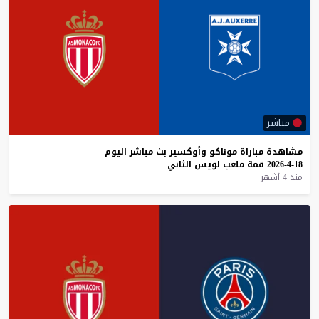
مباشر
مشاهدة
مباراة
موناكو
وأوكسير
بث
مباشر
اليوم
18-4-2026
قمة
ملعب
لويس
الثاني
منذ 4 أشهر